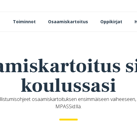
Toiminnot
Osaamiskartoitus
Oppikirjat
H
miskartoitus 
koulussasi
allistumisohjeet osaamiskartoituksen ensimmäiseen vaiheeseen, e
MPASSid:llä.