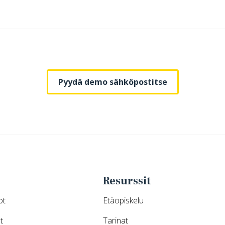
Pyydä demo sähköpostitse
Resurssit
ot
Etäopiskelu
t
Tarinat