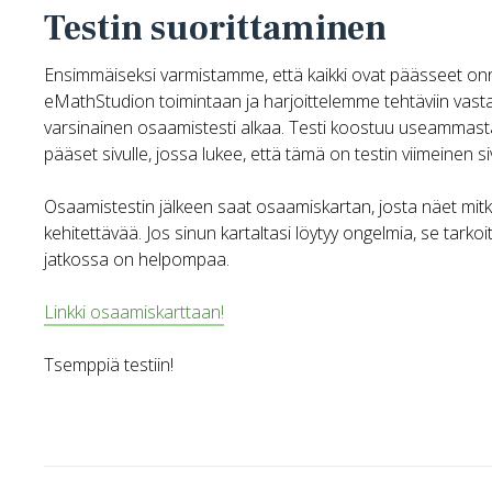
Testin suorittaminen
Ensimmäiseksi varmistamme, että kaikki ovat päässeet o
eMathStudion toimintaan ja harjoittelemme tehtäviin vast
varsinainen osaamistesti alkaa. Testi koostuu useammasta s
pääset sivulle, jossa lukee, että tämä on testin viimeinen si
Osaamistestin jälkeen saat osaamiskartan, josta näet mitk
kehitettävää. Jos sinun kartaltasi löytyy ongelmia, se tarko
jatkossa on helpompaa.
Linkki osaamiskarttaan!
Tsemppiä testiin!