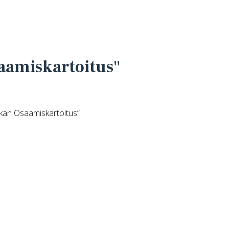
saamiskartoitus"
iikan Osaamiskartoitus”