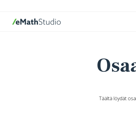
eMathStudio
Osaa
Täältä löydät os