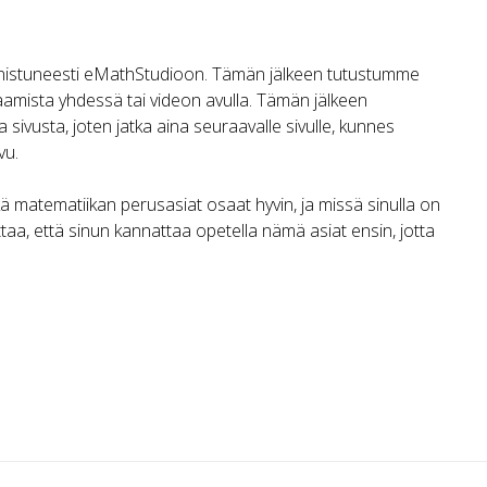
nnistuneesti eMathStudioon. Tämän jälkeen tutustumme
aamista yhdessä tai videon avulla. Tämän jälkeen
ivusta, joten jatka aina seuraavalle sivulle, kunnes
vu.
ä matematiikan perusasiat osaat hyvin, ja missä sinulla on
ittaa, että sinun kannattaa opetella nämä asiat ensin, jotta