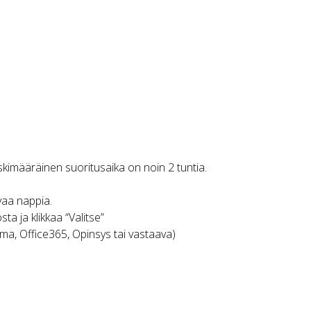
kimääräinen suoritusaika on noin 2 tuntia.
evaa nappia.
sta ja klikkaa “Valitse”
Wilma, Office365, Opinsys tai vastaava)