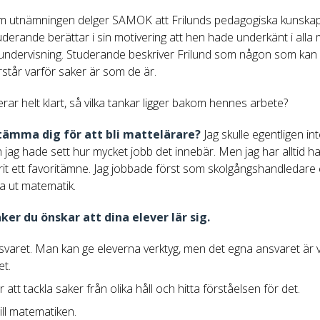
 utnämningen delger SAMOK att Frilunds pedagogiska kunskape
derande berättar i sin motivering att hen hade underkänt i alla m
 undervisning. Studerande beskriver Frilund som någon som kan f
rstår varför saker är som de är.
ar helt klart, så vilka tankar ligger bakom hennes arbete?
stämma dig för att bli mattelärare?
Jag skulle egentligen int
ag hade sett hur mycket jobb det innebär. Men jag har alltid haf
varit ett favoritämne. Jag jobbade först som skolgångshandledare 
ära ut matematik.
er du önskar att dina elever lär sig.
svaret. Man kan ge eleverna verktyg, men det egna ansvaret är vi
et.
 att tackla saker från olika håll och hitta förståelsen för det.
till matematiken.