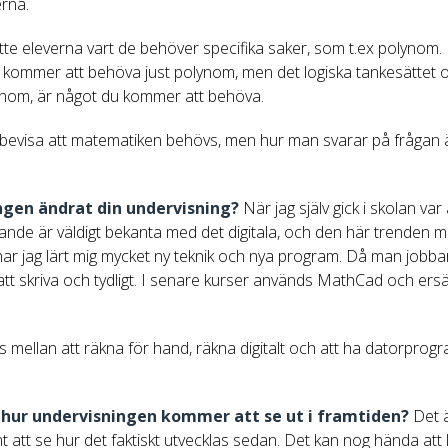
rna.
tte eleverna vart de behöver specifika saker, som t.ex polynom.
e kommer att behöva just polynom, men det logiska tankesättet o
lynom, är något du kommer att behöva.
tt bevisa att matematiken behövs, men hur man svarar på frågan 
ingen ändrat din undervisning?
När jag själv gick i skolan var
nde är väldigt bekanta med det digitala, och den här trenden m
har jag lärt mig mycket ny teknik och nya program. Då man jobbar
ätt att skriva och tydligt. I senare kurser används MathCad och er
s mellan att räkna för hand, räkna digitalt och att ha datorprog
r hur undervisningen kommer att se ut i framtiden?
Det ä
sant att se hur det faktiskt utvecklas sedan. Det kan nog hända att