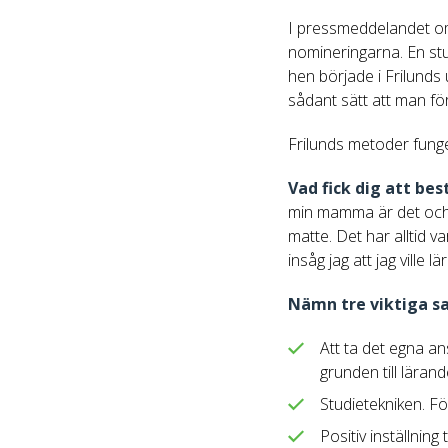
I pressmeddelandet om
nomineringarna. En stu
hen började i Frilunds
sådant sätt att man fö
Frilunds metoder funger
Vad fick dig att be
min mamma är det och j
matte. Det har alltid 
insåg jag att jag ville l
Nämn tre viktiga sak
Att ta det egna an
grunden till lärand
Studietekniken. För
Positiv inställning 