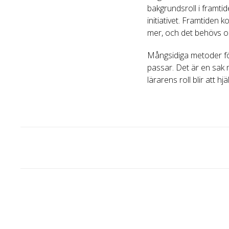
bakgrundsroll i framt
initiativet. Framtiden
mer, och det behövs ock
Mångsidiga metoder för 
passar. Det är en sak
lärarens roll blir att h