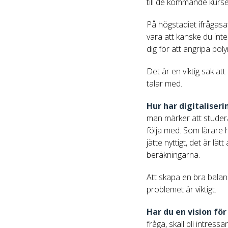
till de kommande kurse
På högstadiet ifrågasa
vara att kanske du int
dig för att angripa po
Det är en viktig sak a
talar med.
Hur har digitaliser
man märker att studera
följa med. Som lärare 
jätte nyttigt, det är l
beräkningarna.
Att skapa en bra balan
problemet är viktigt.
Har du en vision fö
fråga, skall bli intres