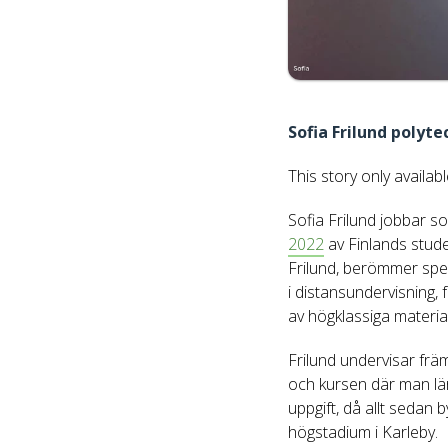
Sofia Frilund polyte
This story only availab
Sofia Frilund jobbar so
2022
av Finlands stu
Frilund, berömmer spec
i distansundervisning,
av högklassiga material
Frilund undervisar frä
och kursen där man lär
uppgift, då allt sedan
högstadium i Karleby.