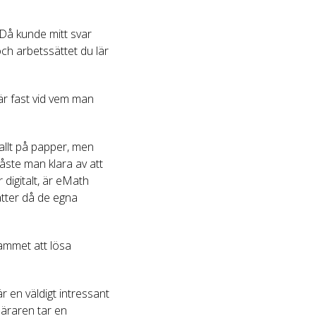
 Då kunde mitt svar
ch arbetssättet du lär
är fast vid vem man
 allt på papper, men
åste man klara av att
 digitalt, är eMath
sätter då de egna
rammet att lösa
r en väldigt intressant
 läraren tar en