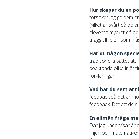
Hur skapar du en pos
försöker jag ge dem en
(vilket är svårt då de 
eleverna mycket då de 
tillägg till felen som 
Har du någon speci
traditionella sättet at
beaktande olika inlärni
förklaringar.
Vad har du sett att
feedback då det är möj
feedback. Det att de s
En allmän fråga man
Där jag undervisar är 
linjer, och matematiken