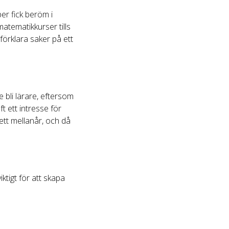
r fick beröm i
atematikkurser tills
örklara saker på ett
e bli lärare, eftersom
t ett intresse för
ett mellanår, och då
ktigt för att skapa