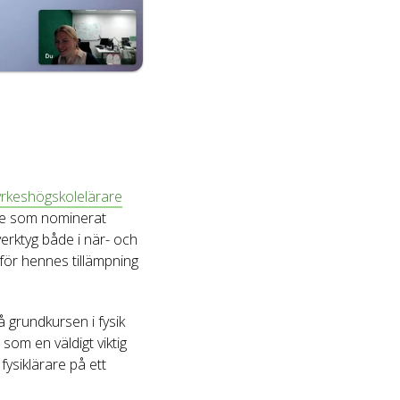
yrkeshögskolelärare
de som nominerat
erktyg både i när- och
för hennes tillämpning
 grundkursen i fysik
om en väldigt viktig
fysiklärare på ett