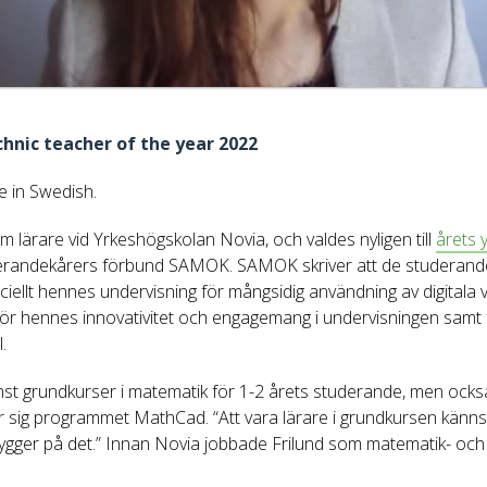
chnic teacher of the year 2022
le in Swedish.
m lärare vid Yrkeshögskolan Novia, och valdes nyligen till
årets 
derandekårers förbund SAMOK. SAMOK skriver att de studeran
iellt hennes undervisning för mångsidig användning av digitala v
 för hennes innovativitet och engagemang i undervisningen samt 
.
mst grundkurser i matematik för 1-2 årets studerande, men också
 sig programmet MathCad. “Att vara lärare i grundkursen känns s
 bygger på det.” Innan Novia jobbade Frilund som matematik- och 