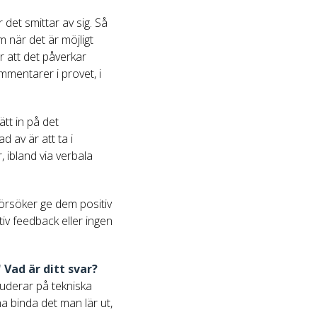
r det smittar av sig. Så
 när det är möjligt
r att det påverkar
mmentarer i provet, i
tt in på det
d av är att ta i
, ibland via verbala
försöker ge dem positiv
iv feedback eller ingen
Vad är ditt svar?
tuderar på tekniska
na binda det man lär ut,