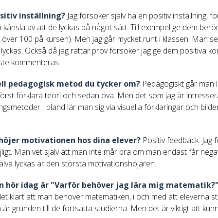
itiv inställning?
Jag försöker själv ha en positiv inställning, fö
 känsla av att de lyckas på något sätt. Till exempel ge dem beröm
är över 100 på kursen). Men jag går mycket runt i klassen. Man se
lyckas. Också då jag rättar prov försöker jag ge dem positiva ko
måste kommenteras.
ell pedagogisk metod du tycker om?
Pedagogiskt går man lä
t först förklara teori och sedan öva. Men det som jag är intressera
ngsmetoder. Ibland lär man sig via visuella förklaringar och bilder
 höjer motivationen hos dina elever?
Positiv feedback. Jag 
ligt. Man vet själv att man inte mår bra om man endast får negat
jälva lyckas är den största motivationshöjaren.
 hör idag är "Varför behöver jag lära mig matematik?" 
det klart att man behöver matematiken, i och med att eleverna s
 är grunden till de fortsatta studierna. Men det är viktigt att kun