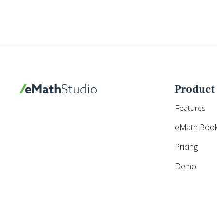
Product
eMathStudio
Features
eMath Boo
Pricing
Demo