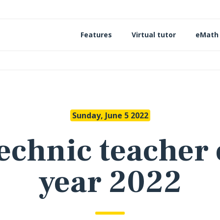
Features
Virtual tutor
eMath
Sunday, June 5 2022
echnic teacher 
year 2022